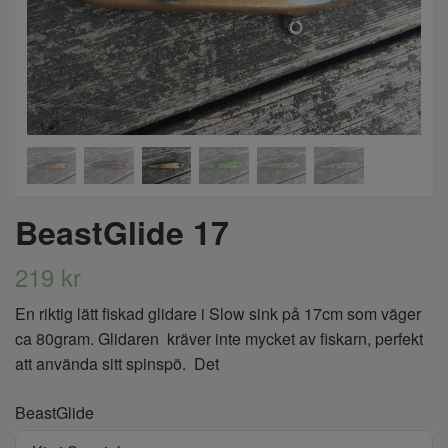
BeastGlide 17
219 kr
En riktig lätt fiskad glidare i Slow sink på 17cm som väger
ca 80gram. Glidaren kräver inte mycket av fiskarn, perfekt
att använda sitt spinspö. Det
BeastGlide