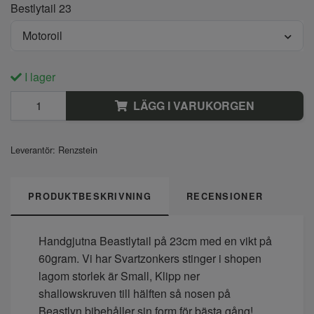
Bestlytail 23
Motoroil
I lager
LÄGG I VARUKORGEN
Leverantör:
Renzstein
PRODUKTBESKRIVNING
RECENSIONER
Handgjutna Beastlytail på 23cm med en vikt på
60gram. Vi har Svartzonkers stinger i shopen
lagom storlek är Small, Klipp ner
shallowskruven till hälften så nosen på
Beastlyn bibehåller sin form för bästa gång!