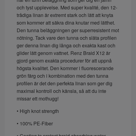
och tyst upplevelse. Med super kvalité, den 12-
trådiga linan är extremt stark och lätt att knyta
som kommer att säkra dina knutar med lätthet.
Den tunna beläggningen ger superresistent mot
nötning. Tack vare den tunna och släta profilen
ger denna linan dig långa och exakta kast och
glider lätt genom vattnet. Renz Braid X12 är
gjord genom exakta procedurer för att uppnå
högsta kvalitet. Den kommer i fluorescerande
grön färg och i kombination med den tunna
profilen är det den perfekta linan som ger dig
maximal kontroll och känsla, så att du inte
missar ett mothugg!
• High knot strength
• 100% PE-Fiber
• Coating to protect braid absorbing water