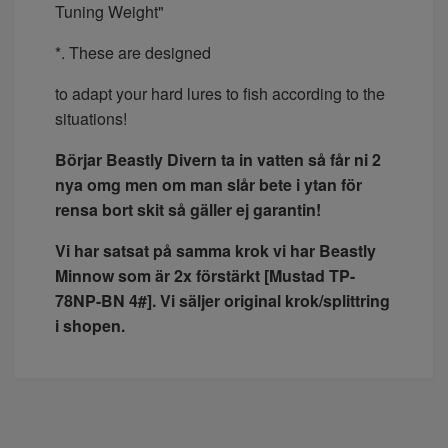
Tuning Weight"
*. These are designed
to adapt your hard lures to fish according to the
situations!
Börjar Beastly Divern ta in vatten så får ni 2
nya omg men om man slår bete i ytan för
rensa bort skit så gäller ej garantin!
Vi har satsat på samma krok vi har Beastly
Minnow som är 2x förstärkt [Mustad TP-
78NP-BN 4#]. Vi säljer original krok/splittring
i shopen.