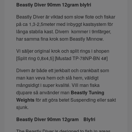
Beastly Diver 90mm 12gram blyfri
Beastly Diver är viktad som slow flote och fiskar
på ca 1,3-2,5meter med inbyggt kastsystem för
långa stabila kast. Divern kommer i 9mfärger,
har samma fina krok som Beastly Minnow.
Vi säljer original krok och split rings i shopen
[Split ring 0,8x4,5] [Mustad TP-78NP-BN 4#]
Divern är både ett jerkbait och crankbait som
man kan veva hem och slå hem, väldigt
mångsidigt i super kvalité. Vill man fiska
djupare så använder man
Beastly Tuning
Weights
för att göra betet Suspending eller sakt
sjunk.
Beastly Diver 90mm 12gram Blyfri
The Beastly Diver is designed to fish in areas