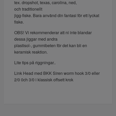
tex.
dropshot
,
texas
,
car
o
lina
, ned,
och
traditionellt
jigg
-
fiske. Bara använd
din
fantasi för
ett
lyckat
fiske.
OBS!
Vi
rekommenderar att ni inte blandar
dessa jiggar med andra
plastisol
-
,
gummibeten
för det kan bli en
keramisk reaktion.
Lite tips på riggningar..
Link Head med BKK Siren worm hook 3/0 eller
2/0 0ch 3/0 i klassisk offsett krok