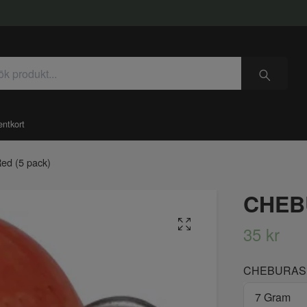
entkort
d (5 pack)
CHEBU
35 kr
CHEBURAS
7 Gram