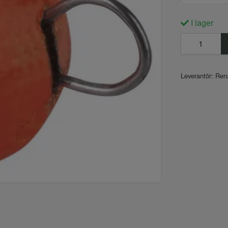
I lager
Leverantör:
Renz