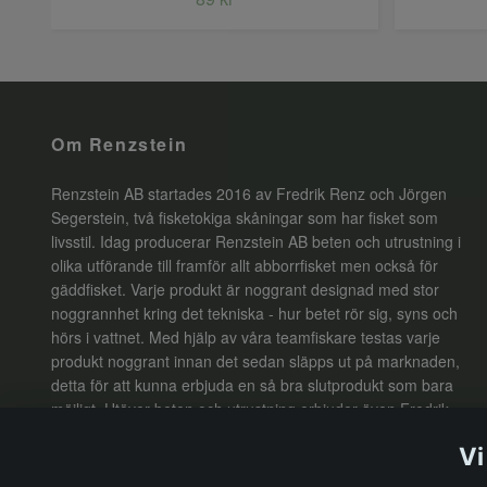
Om Renzstein
Renzstein AB startades 2016 av Fredrik Renz och Jörgen
Segerstein, två fisketokiga skåningar som har fisket som
livsstil. Idag producerar Renzstein AB beten och utrustning i
olika utförande till framför allt abborrfisket men också för
gäddfisket. Varje produkt är noggrant designad med stor
noggrannhet kring det tekniska - hur betet rör sig, syns och
hörs i vattnet. Med hjälp av våra teamfiskare testas varje
produkt noggrant innan det sedan släpps ut på marknaden,
detta för att kunna erbjuda en så bra slutprodukt som bara
möjligt. Utöver beten och utrustning erbjuder även Fredrik
Renz guidade fisketurer i världsklass, i ett av Europas bästa
Vi
abborrvatten - Kalmarsund. Här finns det goda möjligheter till
abborrar över 2kg samt ett roligt mängdfiske.