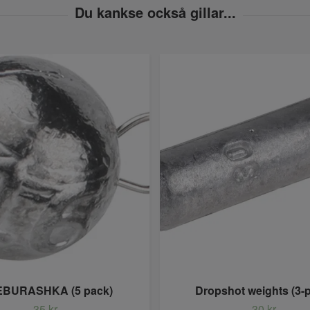
BURASHKA (5 pack)
Dropshot weights (3-
35 kr
30 kr